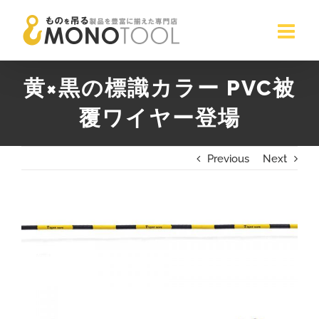
Skip
to
content
黄×黒の標識カラー PVC被
覆ワイヤー登場
Previous
Next
View
Larger
Image