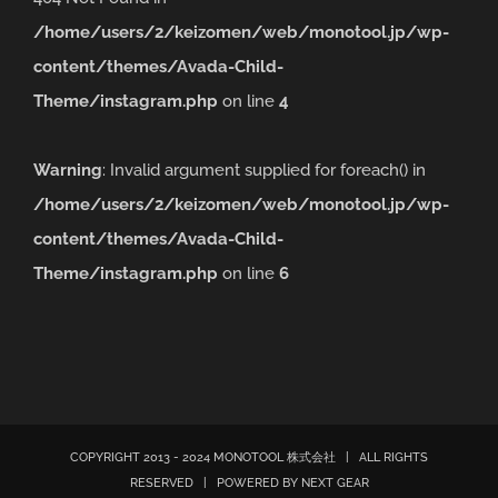
/home/users/2/keizomen/web/monotool.jp/wp-
content/themes/Avada-Child-
Theme/instagram.php
on line
4
Warning
: Invalid argument supplied for foreach() in
/home/users/2/keizomen/web/monotool.jp/wp-
content/themes/Avada-Child-
Theme/instagram.php
on line
6
COPYRIGHT 2013 - 2024 MONOTOOL 株式会社 | ALL RIGHTS
RESERVED | POWERED BY
NEXT GEAR