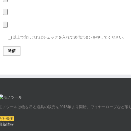
以上で宜しければチェックを入れて送信ボタンを押してください。
モノツールは物を吊る道具の販売を2013年より開始。ワイヤーロープなど
会社概要
最新情報