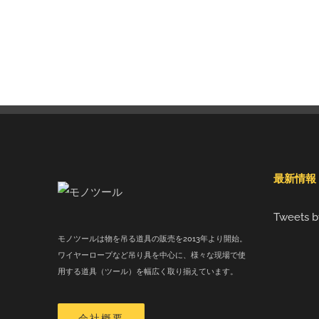
最新情報
Tweets b
モノツールは物を吊る道具の販売を2013年より開始。
ワイヤーロープなど吊り具を中心に、様々な現場で使
用する道具（ツール）を幅広く取り揃えています。
会社概要