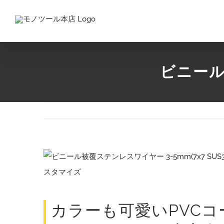
Skip
to
content
ビニール
View
Larger
Image
カラーも可愛いPVC