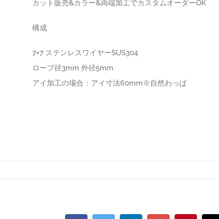
カット販売&カラー&両端加工でカスタムオーダーOK
構成
7×7 ステンレスワイヤーSUS304
ロープ径3mm 外径5mm
アイ加工の場合：アイ寸法60mm※自然わっぱ