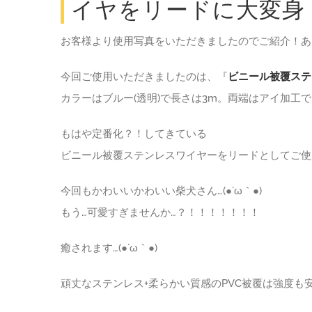
イヤをリードに大変身
お客様より使用写真をいただきましたのでご紹介！ありが
今回ご使用いただきましたのは、『
ビニール被覆ステンレ
カラーはブルー(透明)で長さは3m。両端はアイ加工
もはや定番化？！してきている
ビニール被覆ステンレスワイヤーをリードとしてご使
今回もかわいいかわいい柴犬さん…(●´ω｀●)
もう…可愛すぎませんか…？！！！！！！！
癒されます…(●´ω｀●)
頑丈なステンレス+柔らかい質感のPVC被覆は強度も