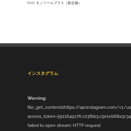
Web:
モノツールプラス（新店舗）
インスタグラム
Warning
:
file_get_contents(https://api.instagram.com/v1/
access_token=5911649276.c03fbb3.c5e1eb68a3c34
failed to open stream: HTTP request