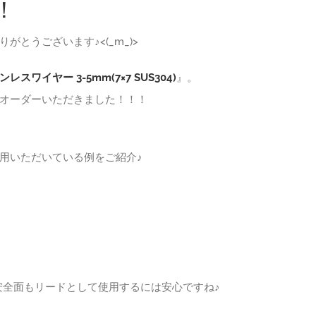
！
とうございます♪<(_m_)>
スワイヤー 3-5mm(7×7 SUS304)
』。
でオーダーいただきました！！！
用いただいている例をご紹介♪
安全面もリードとして使用するには安心ですね♪