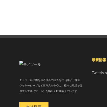
最新情報
Tweets b
モノツールは物を吊る道具の販売を2013年より開始。
ワイヤーロープなど吊り具を中心に、様々な現場で使
用する道具（ツール）を幅広く取り揃えています。
会社概要