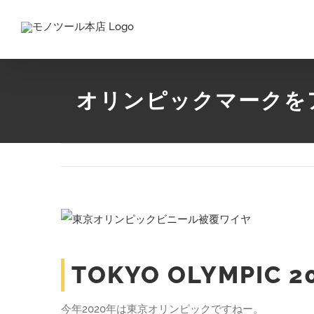
Skip
to
content
オリンピックマークをアレ
View
Larger
Image
TOKYO OLYMPIC 2
今年2020年は東京オリンピックですねー。