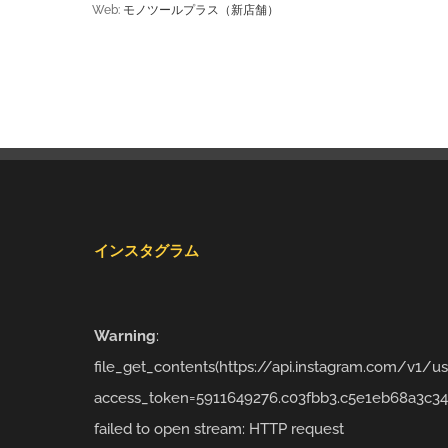
Web:
モノツールプラス（新店舗）
インスタグラム
Warning
:
file_get_contents(https://api.instagram.com/v1/
access_token=5911649276.c03fbb3.c5e1eb68a3c34
failed to open stream: HTTP request