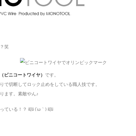
？笑
ー（ビニコートワイヤ）
です。
りで切断してロック止めをしている職人技です。
ります。素敵やん♪
l|li (´ω｀) il|li