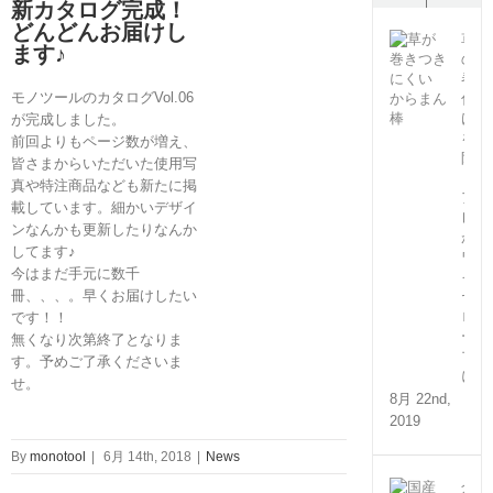
新カタログ完成！
どんどんお届けし
草
ます♪
の
巻
モノツールのカタログVol.06
付
け
が完成しました。
を
前回よりもページ数が増え、
防
皆さまからいただいた使用写
ぐ
真や特注商品なども新たに掲
ア
載しています。細かいデザイ
レ
ンなんかも更新したりなんか
が
してます♪
ワ
今はまだ手元に数千
イ
冊、、、。早くお届けしたい
ヤ
ロ
です！！
ー
無くなり次第終了となりま
プ
す。予めご了承くださいま
に！
せ。
8月 22nd,
2019
By
monotool
|
6月 14th, 2018
|
News
介