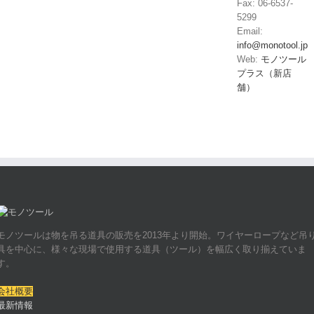
Fax: 06-6537-
5299
Email:
info@monotool.jp
Web:
モノツール
プラス（新店
舗）
モノツールは物を吊る道具の販売を2013年より開始。ワイヤーロープなど吊
具を中心に、様々な現場で使用する道具（ツール）を幅広く取り揃えていま
す。
会社概要
最新情報