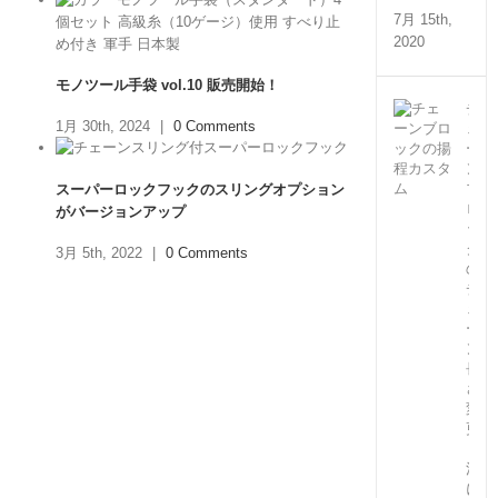
7月 15th,
2020
モノツール手袋 vol.10 販売開始！
チ
1月 30th, 2024
|
0 Comments
ェ
ー
ン
ブ
スーパーロックフックのスリングオプション
ロ
がバージョンアップ
ッ
ク
3月 5th, 2022
|
0 Comments
の
チ
ェ
ー
ン
長
さ
変
更
（特
注）
に