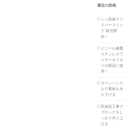
最近の投稿
シン絶縁ファ
イバースリン
グ 販売開
始！
ビニール被覆
ステンレスワ
イヤーをイカ
リの部品に使
用！
ターンバック
ルで看板を吊
り下げる
防波堤工事で
ブロックをし
っかり吊り上
げる