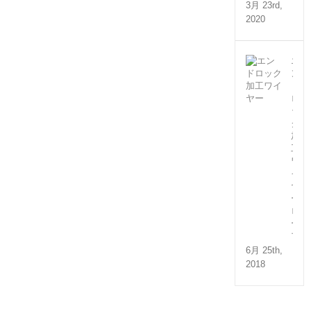
3月 23rd,
2020
エ
ン
ド
ロ
ッ
ク
加
工
ワ
イ
ヤ
ー
ロ
ー
プ
6月 25th,
2018