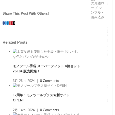
錯
ロ
ー
Share This Post With Others!
プ
（国
Facebook
Twitter
Linkedin
Google+
Pinterest
Email
産）
販
売
開
Related Posts
始！
玉
掛
け・
ク
モノツール手袋 スーパーフィット 4個セット
レ
vol.04 販売開始！
ー
ン
3月 26th, 2024
|
0 Comments
作
業
に
12周年！モノツールプラス★新サイト
必
須
OPEN!!
ロ
ー
2月 14th, 2024
|
0 Comments
プ