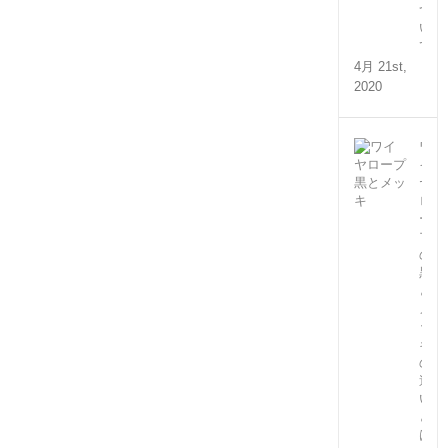
つ
い
て
4月 21st,
2020
ワ
イ
ヤ
ロ
ー
プ
の
黒
と
メ
ッ
キ
の
違
い
と
は？