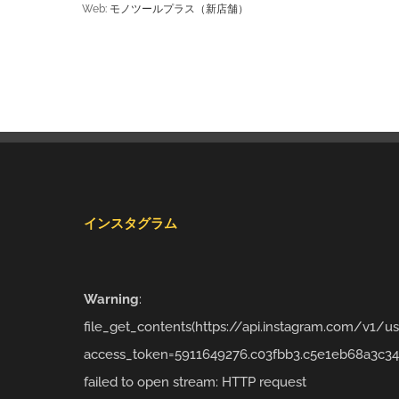
Web:
モノツールプラス（新店舗）
インスタグラム
Warning
:
file_get_contents(https://api.instagram.com/v1/
access_token=5911649276.c03fbb3.c5e1eb68a3c34
failed to open stream: HTTP request