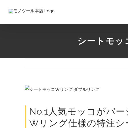
Skip
to
content
シートモッコ
View
Larger
Image
No.1人気モッコがバ
Wリング仕様の特注シ