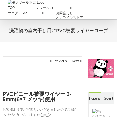
Skip
to
TOP
モノツールの…
content
お問合わせ
ブログ・SNS
オンラインストア
洗濯物の室内干し用にPVC被覆ワイヤーロープ
Previous
Next
PVCビニール被覆ワイヤー 3-
5mm(6×7 メッキ)使用
Popular
Recent
お客様より使用写真をいただきましたのでご紹介！
草
ありがとうございます♪<(_m_)>
の