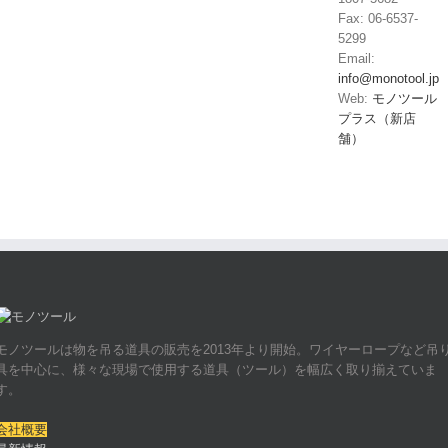
Fax: 06-6537-
5299
Email:
info@monotool.jp
Web:
モノツール
プラス（新店
舗）
モノツールは物を吊る道具の販売を2013年より開始。ワイヤーロープなど吊
具を中心に、様々な現場で使用する道具（ツール）を幅広く取り揃えていま
す。
会社概要