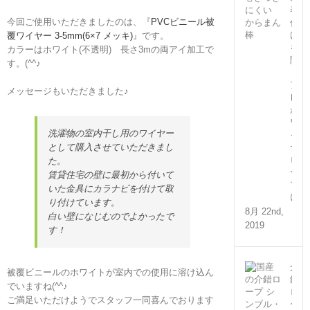
巻
今回ご使用いただきましたのは、『
PVCビニール被
付
け
覆ワイヤー 3-5mm(6×7 メッキ)
』です。
を
カラーはホワイト(不透明) 長さ3mの両アイ加工で
防
す。(^^♪
ぐ
ア
メッセージもいただきました♪
レ
が
ワ
洗濯物の室内干し用のワイヤー
イ
として購入させていただきまし
ヤ
ロ
た。
ー
賃貸住宅の壁に最初から付いて
プ
いた金具にカラナビを付けて取
に！
り付けています。
8月 22nd,
白い壁になじむのでよかったで
2019
す！
介
被覆ビニールのホワイトが室内での使用に溶け込ん
錯
でいますね(^^♪
ロ
ご満足いただけようでスタッフ一同喜んでおります
ー