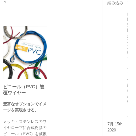
♬
プ
（国
産）
販
売
開
始！
玉
掛
け・
ク
レ
ー
ン
作
業
ビニール（PVC）被
に
覆ワイヤー
必
須
豊富なオプションでイメ
ロ
ージを実現させる。
ー
プ
メッキ・ステンレスのワ
7月 15th,
イヤロープに合成樹脂の
2020
ビニール（PVC）を被覆