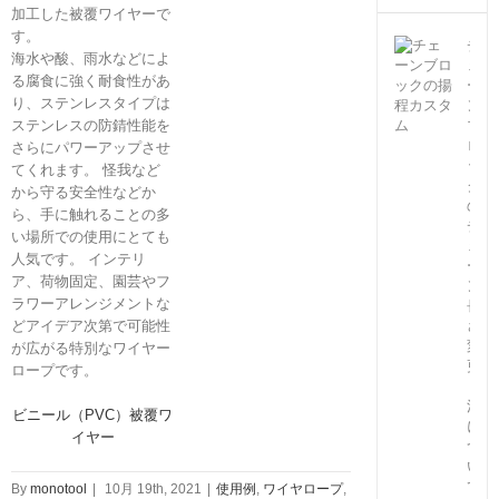
加工した被覆ワイヤーで
す。
チ
海水や酸、雨水などによ
ェ
る腐食に強く耐食性があ
ー
り、ステンレスタイプは
ン
ステンレスの防錆性能を
ブ
ロ
さらにパワーアップさせ
ッ
てくれます。 怪我など
ク
から守る安全性などか
の
ら、手に触れることの多
チ
い場所での使用にとても
ェ
人気です。 インテリ
ー
ア、荷物固定、園芸やフ
ン
ラワーアレンジメントな
長
どアイデア次第で可能性
さ
変
が広がる特別なワイヤー
更
ロープです。
（特
注）
ビニール（PVC）被覆ワ
に
イヤー
つ
い
て
By
monotool
|
10月 19th, 2021
|
使用例
,
ワイヤロープ
,