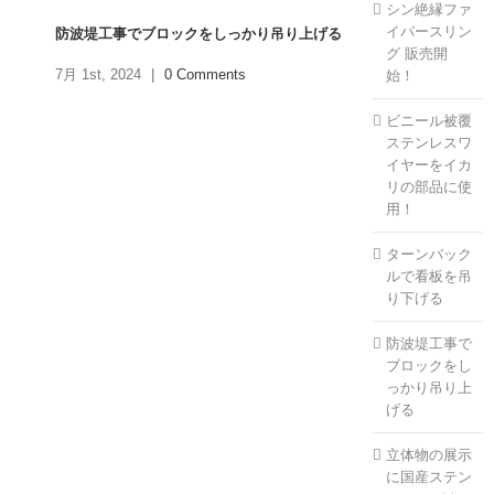
シン絶縁ファ
イバースリン
防波堤工事でブロックをしっかり吊り上げる
グ 販売開
7月 1st, 2024
|
0 Comments
始！
ビニール被覆
ステンレスワ
イヤーをイカ
リの部品に使
用！
ターンバック
ルで看板を吊
り下げる
防波堤工事で
ブロックをし
っかり吊り上
げる
立体物の展示
に国産ステン