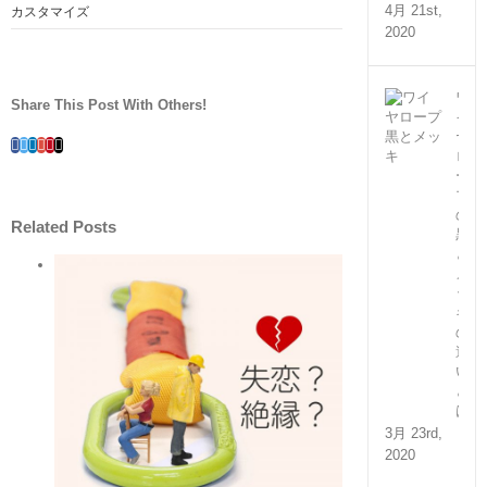
4月 21st,
カスタマイズ
2020
ワ
Share This Post With Others!
イ
ヤ
Facebook
Twitter
Linkedin
Google+
Pinterest
Email
ロ
ー
プ
の
Related Posts
黒
と
メ
ッ
キ
の
違
い
と
は？
3月 23rd,
2020