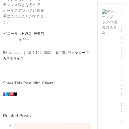
テンレス製となるので、
オールステンレス仕様を
チ
手に入れることができま
ェ
ー
す。
ン
ブ
ビニール（PVC）被覆ワ
ロ
イヤー
ッ
ク
By
monotool
|
10月 19th, 2021
|
使用例
,
ワイヤロープ
,
の
チ
カスタマイズ
ェ
ー
ン
長
Share This Post With Others!
さ
変
Facebook
Twitter
Linkedin
Google+
Pinterest
Email
更
（特
注）
に
Related Posts
つ
い
て