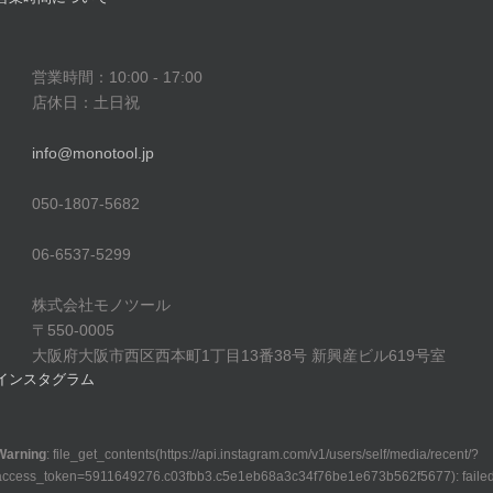
営業時間：10:00 - 17:00
店休日：土日祝
info@monotool.jp
050-1807-5682
06-6537-5299
株式会社モノツール
〒550-0005
大阪府大阪市西区西本町1丁目13番38号 新興産ビル619号室
インスタグラム
Warning
: file_get_contents(https://api.instagram.com/v1/users/self/media/recent/?
access_token=5911649276.c03fbb3.c5e1eb68a3c34f76be1e673b562f5677): faile