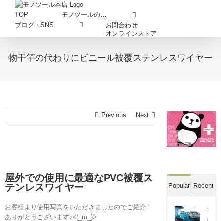
Skip
to
TOP
モノツールの…
content
お問合わせ
ブログ・SNS
オンラインストア
物干竿の代わりにビニール被覆ステンレスワイヤー
Previous
Next
屋外での使用に最適なPVC被覆ス
テンレスワイヤー
Popular
Recent
お客様より使用写真をいただきましたのでご紹介！
草
ありがとうございます♪<(_m_)>
の