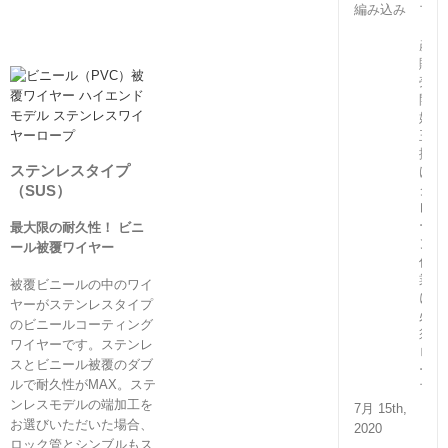
プ
（国
産）
販
売
開
始！
玉
掛
ステンレスタイプ
け・
（SUS）
ク
レ
ー
最大限の耐久性！ ビニ
ン
ール被覆ワイヤー
作
業
被覆ビニールの中のワイ
に
ヤーがステンレスタイプ
必
のビニールコーティング
須
ワイヤーです。ステンレ
ロ
スとビニール被覆のダブ
ー
ルで耐久性がMAX。ステ
プ
ンレスモデルの端加工を
7月 15th,
お選びいただいた場合、
2020
ロック管とシンブルもス