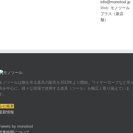
info@monotool.jp
Web:
モノツール
プラス（新店
舗）
モノツールは物を吊る道具の販売を2013年より開始。ワイヤーロープなど吊
具を中心に、様々な現場で使用する道具（ツール）を幅広く取り揃えていま
す。
会社概要
最新情報
Tweets by monotool
営業時間について