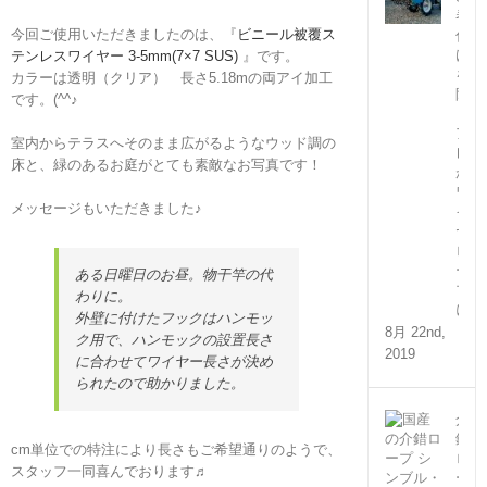
巻
今回ご使用いただきましたのは、『
ビニール被覆ス
付
け
テンレスワイヤー 3-5mm(7×7 SUS)
』です。
を
カラーは透明（クリア） 長さ5.18mの両アイ加工
防
です。(^^♪
ぐ
ア
室内からテラスへそのまま広がるようなウッド調の
レ
床と、緑のあるお庭がとても素敵なお写真です！
が
ワ
メッセージもいただきました♪
イ
ヤ
ロ
ー
ある日曜日のお昼。物干竿の代
プ
わりに。
に！
外壁に付けたフックはハンモッ
8月 22nd,
ク用で、ハンモックの設置長さ
2019
に合わせてワイヤー長さが決め
られたので助かりました。
介
錯
cm単位での特注により長さもご希望通りのようで、
ロ
スタッフ一同喜んでおります♬
ー