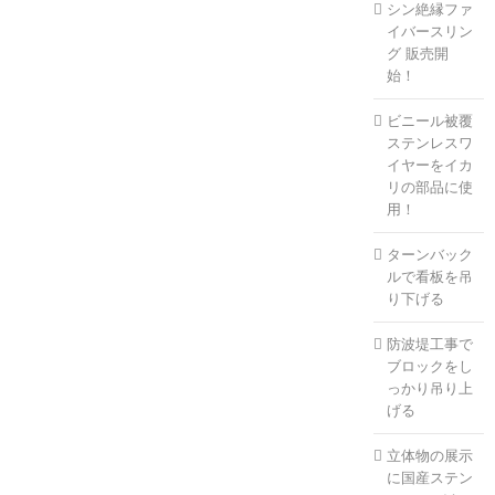
シン絶縁ファ
イバースリン
グ 販売開
始！
ビニール被覆
ステンレスワ
イヤーをイカ
リの部品に使
用！
ターンバック
ルで看板を吊
り下げる
防波堤工事で
ブロックをし
っかり吊り上
げる
立体物の展示
に国産ステン