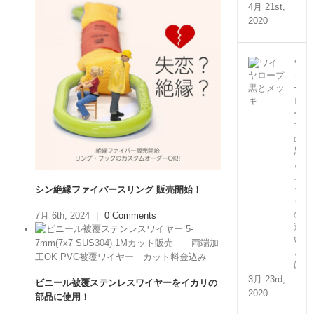
4月 21st,
2020
ワ
イ
ヤ
ロ
ー
プ
の
黒
と
メ
ッ
シン絶縁ファイバースリング 販売開始！
キ
の
7月 6th, 2024
|
0 Comments
違
い
と
は？
3月 23rd,
ビニール被覆ステンレスワイヤーをイカリの
2020
部品に使用！