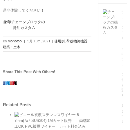
是非体験してください！
チ
ェ
象印チェーンブロックの
ー
ン
特注カスタム
ブ
ロ
By
monotool
|
5月 13th, 2021
|
使用例
,
荷役物流機器
,
ッ
建築・土木
ク
の
チ
ェ
ー
Share This Post With Others!
ン
長
Facebook
Twitter
Linkedin
Google+
Pinterest
Email
さ
変
更
（特
Related Posts
注）
に
つ
い
て