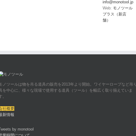
info@monotool.jp
Web:
モノツール
プラス（新店
舗）
モノツールは物を吊る道具の販売を2013年より開始。ワイヤーロープなど吊
具を中心に、様々な現場で使用する道具（ツール）を幅広く取り揃えていま
す。
会社概要
最新情報
Tweets by monotool
営業時間について