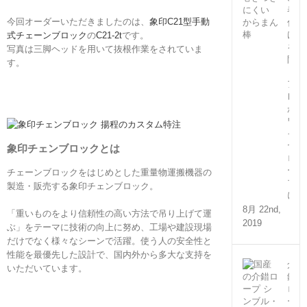
巻
今回オーダーいただきましたのは、
象印C21型手動
付
け
式チェーンブロック
の
C21-2t
です。
を
写真は三脚ヘッドを用いて抜根作業をされていま
防
す。
ぐ
ア
レ
が
ワ
イ
ヤ
象印チェンブロックとは
ロ
ー
チェーンブロックをはじめとした重量物運搬機器の
プ
製造・販売する象印チェンブロック。
に！
8月 22nd,
「重いものをより信頼性の高い方法で吊り上げて運
2019
ぶ」をテーマに技術の向上に努め、工場や建設現場
だけでなく様々なシーンで活躍。使う人の安全性と
性能を最優先した設計で、国内外から多大な支持を
介
いただいています。
錯
ロ
ー