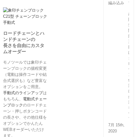
プ
（国
産）
販
売
開
ロードチェーンとハ
始！
ンドチェーンの
玉
長さを自由にカスタ
掛
ムオーダー
け・
ク
モノツールでは象印チェ
レ
ーンブロックの揚程変更
ー
ン
（電動は操作コードや結
作
合式選択も）など豊富な
業
オプションをご用意。
に
手動式のラインアップ
は
必
もちろん、
電動式チェー
須
ンブロック
のロードチェ
ロ
ーン・押しボタンコード
ー
の長さや、その他仕様を
プ
オプションでかんたん
7月 15th,
WEBオーダーいただけ
2020
ます。