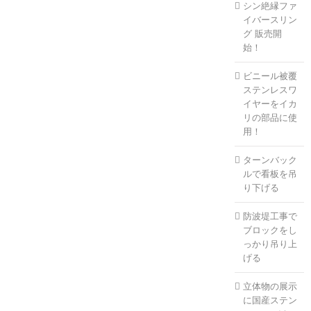
シン絶縁ファ
イバースリン
グ 販売開
始！
ビニール被覆
ステンレスワ
イヤーをイカ
リの部品に使
用！
ターンバック
ルで看板を吊
り下げる
防波堤工事で
ブロックをし
っかり吊り上
げる
立体物の展示
に国産ステン