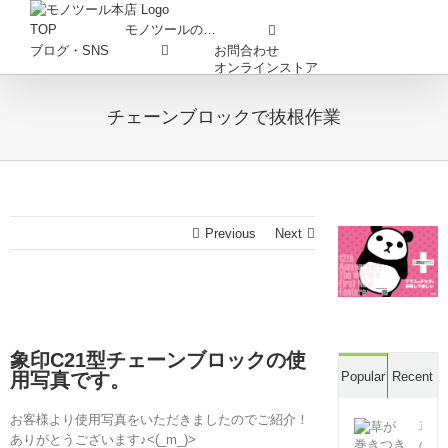
Skip
to
TOP
モノツールの…
content
お問合わせ
ブログ・SNS
オンラインストア
チェーンブロックで抜根作業
Previous
Next
象印C21型チェーンブロックの使
用写真です。
Popular
Recent
お客様より使用写真をいただきましたのでご紹介！
草
ありがとうございます♪<(_m_)>
の