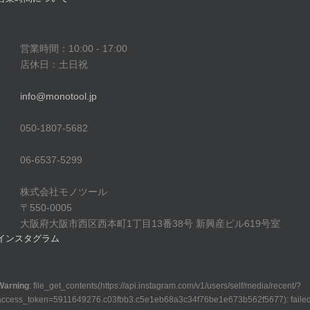
営業時間：10:00 - 17:00
店休日：土日祝
info@monotool.jp
050-1807-5682
06-6537-5299
株式会社モノツール
〒550-0005
大阪府大阪市西区西本町1丁目13番38号 新興産ビル619号室
インスタグラム
Warning
: file_get_contents(https://api.instagram.com/v1/users/self/media/recent/?
access_token=5911649276.c03fbb3.c5e1eb68a3c34f76be1e673b562f5677): faile