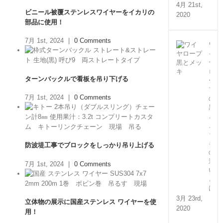
4月 21st,
ビニール被覆ステンレスワイヤーをイカリの
2020
部品に使用！
7月 1st, 2024
|
0 Comments
ワ
イ
ヤ
ロ
ターンバックルで看板を吊り下げる
ー
プ
7月 1st, 2024
|
0 Comments
の
黒
と
メ
ッ
キ
防波堤工事でブロックをしっかり吊り上げる
の
違
7月 1st, 2024
|
0 Comments
い
と
は？
3月 23rd,
立体物の展示に国産ステンレス ワイヤーを使
2020
用！