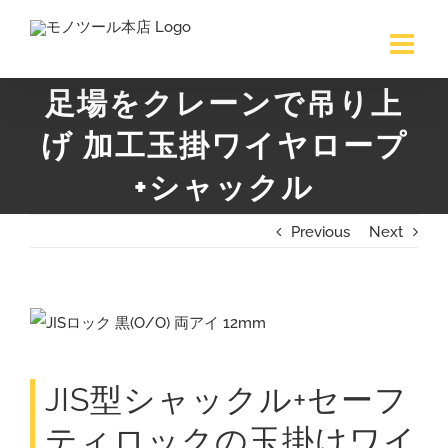
Skip
to
content
足場をクレーンで吊り上
げ 加工玉掛ワイヤロープ
+シャックル
Previous
Next
View
Larger
Image
JIS型シャックル+セーフ
ティロックの玉掛けワイ