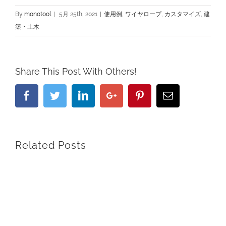
By
monotool
|
5月 25th, 2021
|
使用例
,
ワイヤロープ
,
カスタマイズ
,
建
築・土木
Share This Post With Others!
Facebook
Twitter
Linkedin
Google+
Pinterest
Email
Related Posts