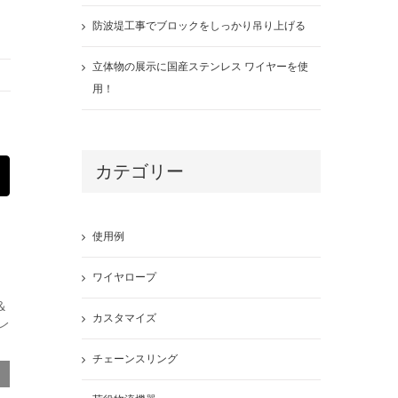
防波堤工事でブロックをしっかり吊り上げる
立体物の展示に国産ステンレス ワイヤーを使
用！
カテゴリー
st
Email
使用例
ワイヤロープ
カスタマイズ
チェーンスリング
防波堤工事でブロックをしっ