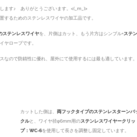
す♪ ありがとうございます。<(_m_)>
置するためのステンレスワイヤの加工品です。
mmのステンレスワイヤ
を、片側はカット、もう片方はシンブル+
ステ
イヤロープです。
スなので防錆性に優れ、屋外にて使用するには最も適しています
カットした側は、
両フックタイプのステンレスターンバ
クル
と、ワイヤ径φ6mm用の
ステンレスワイヤークリッ
プ：WC-6
を使用して長さを調整し固定しています。