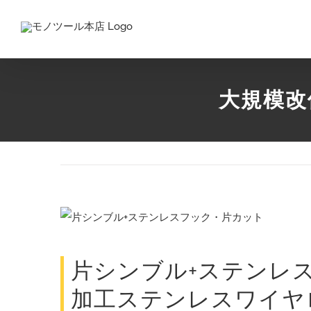
Skip
to
content
大規模改
View
Larger
Image
片シンブル+ステンレ
加工ステンレスワイヤ