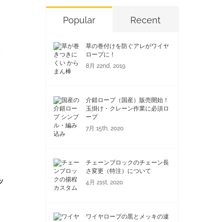
Popular
Recent
草の巻付けを防ぐアレがワイヤ
ン
ロープに！
8月 22nd, 2019
。
介錯ロープ（国産）販売開始！
玉掛け・クレーン作業に必須ロ
ープ
7月 15th, 2020
チェーンブロックのチェーン長
さ変更（特注）について
ッ
4月 21st, 2020
ワイヤロープの黒とメッキの違