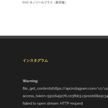
Web:
モノツールプラス（新店舗）
インスタグラム
Warning
:
file_get_contents(https://api.instagram.com/v1/
access_token=5911649276.c03fbb3.c5e1eb68a3c34
failed to open stream: HTTP request