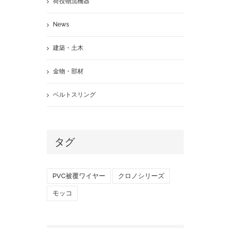
荷役物流機器
かり吊り上げる
News
7月 1st, 2024
|
0 Comments
建築・土木
金物・部材
ベルトスリング
タグ
PVC被覆ワイヤー
クロノシリーズ
モッコ