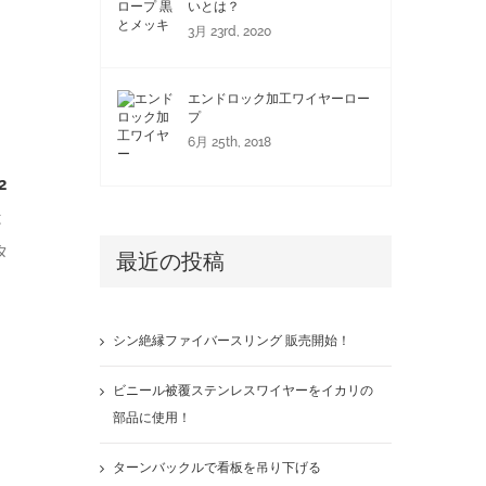
いとは？
3月 23rd, 2020
エンドロック加工ワイヤーロー
プ
6月 25th, 2018
2
は
タ
最近の投稿
シン絶縁ファイバースリング 販売開始！
ビニール被覆ステンレスワイヤーをイカリの
部品に使用！
ターンバックルで看板を吊り下げる