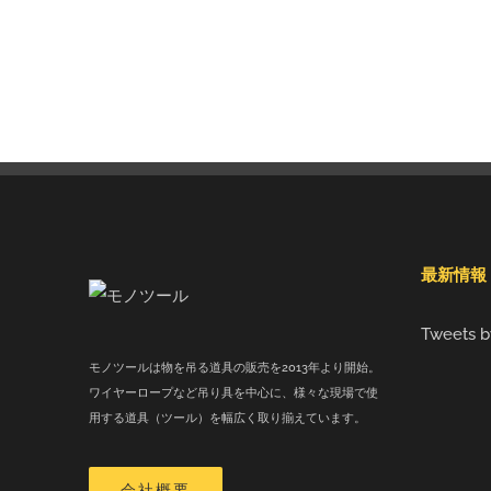
最新情報
Tweets b
モノツールは物を吊る道具の販売を2013年より開始。
ワイヤーロープなど吊り具を中心に、様々な現場で使
用する道具（ツール）を幅広く取り揃えています。
会社概要