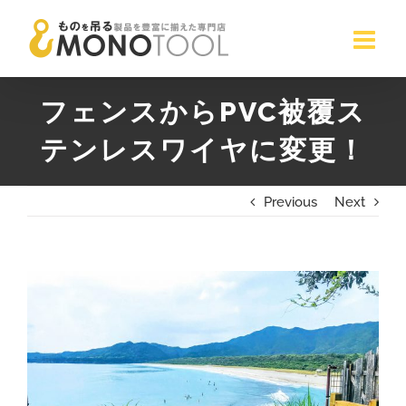
Skip
to
content
フェンスからPVC被覆ス
テンレスワイヤに変更！
Previous
Next
View
Larger
Image