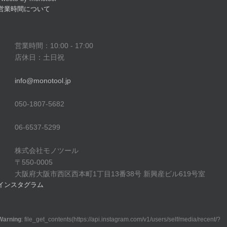
営業時間について
営業時間：10:00 - 17:00
店休日：土日祝
info@monotool.jp
050-1807-5682
06-6537-5299
株式会社モノツール
〒550-0005
大阪府大阪市西区西本町1丁目13番38号 新興産ビル619号室
インスタグラム
Warning
: file_get_contents(https://api.instagram.com/v1/users/self/media/recent/?