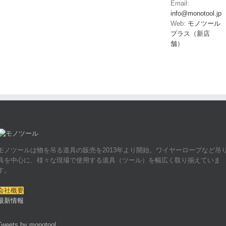
Email:
info@monotool.jp
Web:
モノツール
プラス（新店
舗）
モノツールは物を吊る道具の販売を2013年より開始。ワイヤーロープなど吊
具を中心に、様々な現場で使用する道具（ツール）を幅広く取り揃えていま
す。
会社概要
最新情報
Tweets by monotool