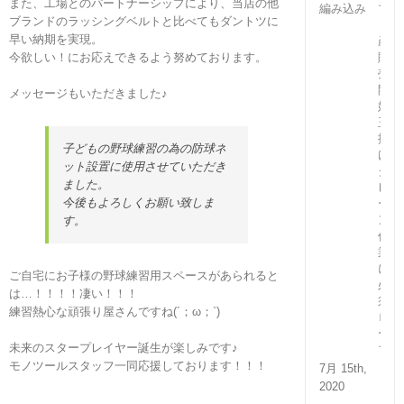
また、工場とのパートナーシップにより、当店の他
プ
ブランドのラッシングベルトと比べてもダントツに
（国
早い納期を実現。
産）
今欲しい！にお応えできるよう努めております。
販
売
開
メッセージもいただきました♪
始！
玉
掛
子どもの野球練習の為の防球ネ
け・
ット設置に使用させていただき
ク
ました。
レ
今後もよろしくお願い致しま
ー
ン
す。
作
業
に
ご自宅にお子様の野球練習用スペースがあられると
必
は…！！！！凄い！！！
須
練習熱心な頑張り屋さんですね(´；ω；`)
ロ
ー
未来のスタープレイヤー誕生が楽しみです♪
プ
モノツールスタッフ一同応援しております！！！
7月 15th,
2020