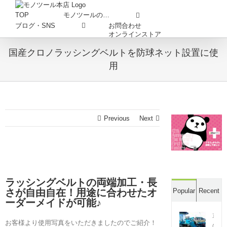
Skip
to
TOP
モノツールの…
content
お問合わせ
ブログ・SNS
オンラインストア
国産クロノラッシングベルトを防球ネット設置に使
用
Previous
Next
ラッシングベルトの両端加工・長
さが自由自在！用途に合わせたオ
Popular
Recent
ーダーメイドが可能♪
草
お客様より使用写真をいただきましたのでご紹介！
の