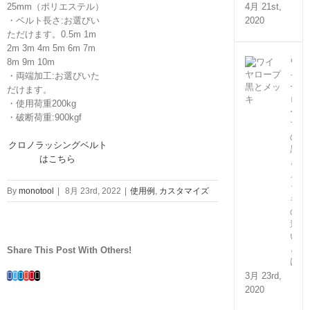
4月 21st,
25mm（ポリエステル）
2020
・ベルト長さ:お選びい
ただけます。0.5m 1m
2m 3m 4m 5m 6m 7m
ワ
8m 9m 10m
イ
・両端加工:お選びいた
ヤ
だけます。
ロ
・使用荷重200kg
ー
・破断荷重:900kgf
プ
の
クロノラッシングベルト
黒
はこちら
と
メ
ッ
By
monotool
|
8月 23rd, 2022
|
使用例
,
カスタマイズ
キ
の
違
い
と
Share This Post With Others!
は？
Facebook
Twitter
Linkedin
Google+
Pinterest
Email
3月 23rd,
2020