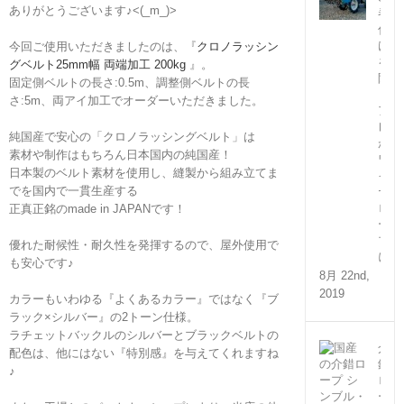
ありがとうございます♪<(_m_)>
巻
付
け
今回ご使用いただきましたのは、『
クロノラッシン
を
グベルト25mm幅 両端加工 200kg
』。
防
固定側ベルトの長さ:0.5m、調整側ベルトの長
ぐ
さ:5m、両アイ加工でオーダーいただきました。
ア
レ
純国産で安心の「クロノラッシングベルト」は
が
素材や制作はもちろん日本国内の純国産！
ワ
日本製のベルト素材を使用し、縫製から組み立てま
イ
でを国内で一貫生産する
ヤ
ロ
正真正銘のmade in JAPANです！
ー
プ
優れた耐候性・耐久性を発揮するので、屋外使用で
に！
も安心です♪
8月 22nd,
2019
カラーもいわゆる『よくあるカラー』ではなく『ブ
ラック×シルバー』の2トーン仕様。
ラチェットバックルのシルバーとブラックベルトの
介
配色は、他にはない『特別感』を与えてくれますね
錯
♪
ロ
ー