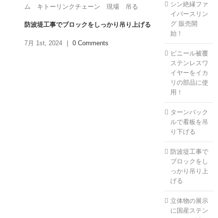
シン絶縁ファ
イバースリン
グ 販売開
防波堤工事でブロックをしっかり吊り上げる
始！
7月 1st, 2024
|
0 Comments
ビニール被覆
ステンレスワ
イヤーをイカ
リの部品に使
用！
ターンバック
ルで看板を吊
り下げる
防波堤工事で
ブロックをし
っかり吊り上
げる
立体物の展示
に国産ステン