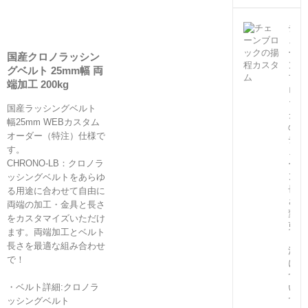
チ
ェ
ー
国産クロノラッシン
ン
グベルト 25mm幅 両
ブ
端加工 200kg
ロ
ッ
国産ラッシングベルト
ク
幅25mm WEBカスタム
の
オーダー（特注）仕様で
チ
す。
ェ
CHRONO-LB：クロノラ
ー
ン
ッシングベルトをあらゆ
長
る用途に合わせて自由に
さ
両端の加工・金具と長さ
変
をカスタマイズいただけ
更
ます。両端加工とベルト
（特
長さを最適な組み合わせ
注）
で！
に
つ
・ベルト詳細:クロノラ
い
て
ッシングベルト