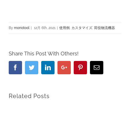
By
monotool
|
12月 6th, 2021
|
使用例
,
カスタマイズ
,
荷役物流機器
Share This Post With Others!
Facebook
Twitter
Linkedin
Google+
Pinterest
Email
Related Posts