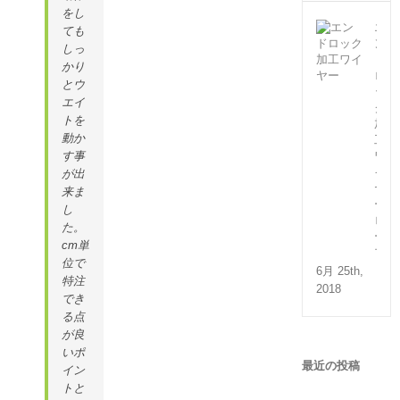
をし
エ
ても
ン
しっ
ド
かり
ロ
とウ
ッ
エイ
ク
トを
加
動か
工
ワ
す事
イ
が出
ヤ
来ま
ー
し
ロ
た。
ー
cm単
プ
位で
6月 25th,
特注
2018
でき
る点
が良
いポ
最近の投稿
イン
トと