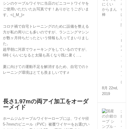
シンのケーブルワイヤに当店のビニコートワイヤを
巻
ご使用いただいたお写真です！ありがとうございま
付
け
す。<(_M_)>
を
防
コロナ禍で自宅トレーニングのために設備を整える
ぐ
方が私の周りにも多いのですが、ランニングマシン
ア
が数ヶ月待ちだったという情報も入ってまいりまし
レ
た。
が
超早朝に河原でウォーキングをしているのですが、
ワ
6時くらいになると太陽も高くなり既に暑く…。
イ
ヤ
ロ
夏に向けての運動不足を解消するため、自宅でのト
ー
レーニング環境はとても羨ましいです♬
プ
に！
8月 22nd,
2019
長さ1.97mの両アイ加工をオーダ
ーメイド
介
錯
ホームジムケーブルワイヤーロープには、ワイヤ径
ロ
5-7mmのビニール（PVC）被覆ワイヤーをお選びい
ー