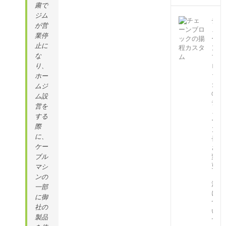
粛で
ジム
チ
が営
ェ
業停
ー
止に
ン
な
ブ
ロ
り、
ッ
ホー
ク
ムジ
の
ム設
チ
営を
ェ
する
ー
際
ン
に、
長
ケー
さ
変
ブル
更
マシ
（特
ンの
注）
一部
に
に御
つ
社の
い
製品
て