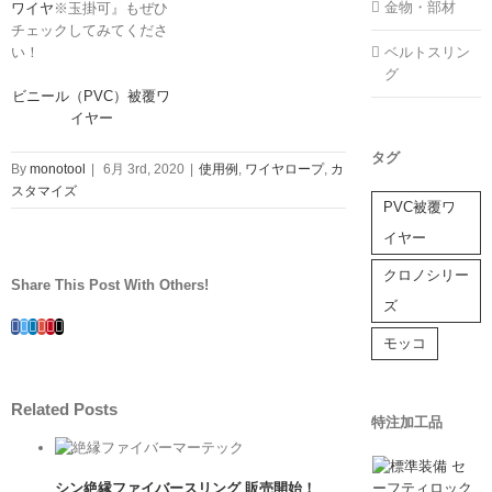
金物・部材
ワイヤ
※玉掛可』もぜひ
チェックしてみてくださ
い！
ベルトスリン
グ
ビニール（PVC）被覆ワ
イヤー
タグ
By
monotool
|
6月 3rd, 2020
|
使用例
,
ワイヤロープ
,
カ
スタマイズ
PVC被覆ワ
イヤー
クロノシリー
Share This Post With Others!
ズ
Facebook
Twitter
Linkedin
Google+
Pinterest
Email
モッコ
Related Posts
特注加工品
シン絶縁ファイバースリング 販売開始！