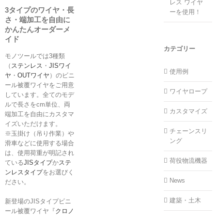
レス ワイヤ
3タイプのワイヤ・長
ーを使用！
さ・端加工を自由に
かんたんオーダーメ
イド
カテゴリー
モノツールでは3種類
（
ステンレス
・
JISワイ
使用例
ヤ
・
OUTワイヤ
）のビニ
ール被覆ワイヤをご用意
ワイヤロープ
しています。全てのモデ
ルで長さをcm単位、両
カスタマイズ
端加工を自由にカスタマ
イズいただけます。
チェーンスリ
※玉掛け（吊り作業）や
ング
滑車などに使用する場合
は、使用荷重が明記され
荷役物流機器
ている
JISタイプ
か
ステ
ンレスタイプ
をお選びく
News
ださい。
建築・土木
新登場のJISタイプビニ
ール被覆ワイヤ『
クロノ