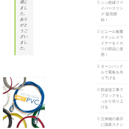
感じ
シン絶縁ファ
まし
イバースリン
た。
グ 販売開
あり
始！
がと
うご
ビニール被覆
ざい
ステンレスワ
まし
イヤーをイカ
た。
リの部品に使
用！
ターンバック
ルで看板を吊
り下げる
防波堤工事で
ブロックをし
っかり吊り上
げる
立体物の展示
に国産ステン