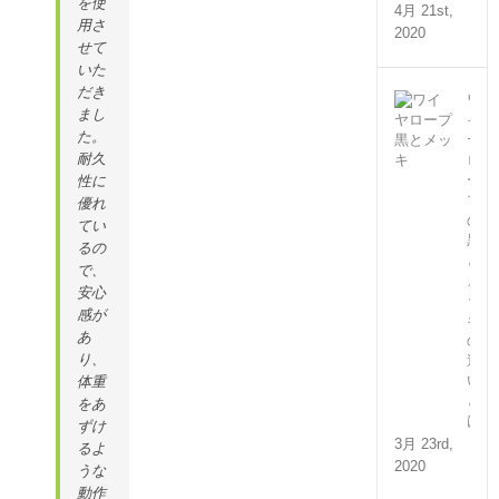
を使
4月 21st,
用さ
2020
せて
いた
だき
ワ
まし
イ
た。
ヤ
耐久
ロ
ー
性に
プ
優れ
の
てい
黒
るの
と
で、
メ
安心
ッ
感が
キ
あ
の
り、
違
い
体重
と
をあ
は？
ずけ
3月 23rd,
るよ
2020
うな
動作