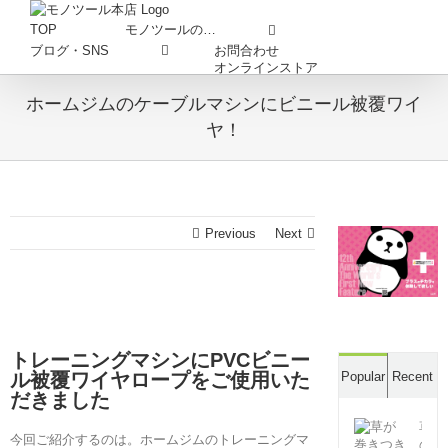
Skip
to
TOP
モノツールの…
content
お問合わせ
ブログ・SNS
オンラインストア
ホームジムのケーブルマシンにビニール被覆ワイ
ヤ！
Previous
Next
トレーニングマシンにPVCビニー
ル被覆ワイヤロープをご使用いた
Popular
Recent
だきました
草
今回ご紹介するのは。ホームジムのトレーニングマ
の