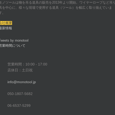
モノツールは物を吊る道具の販売を2013年より開始。ワイヤーロープなど吊
具を中心に、様々な現場で使用する道具（ツール）を幅広く取り揃えていま
す。
会社概要
最新情報
Tweets by monotool
営業時間について
営業時間：10:00 - 17:00
店休日：土日祝
info@monotool.jp
050-1807-5682
06-6537-5299