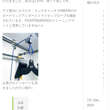
ただきました。長さは1.97m、両アイ加工です。
プ
（国
アイ部分にカラビナ・リングキャッチでHIBARIのナ
産）
ローグリップアンダーとトライセップロープを接続
販
売
されています。FIGHTINGROADのトレーニングマ
開
ットと充実していますねー♬
始！
玉
掛
け・
ク
レ
ー
ン
作
業
に
必
須
お喜びのメッセージも頂
ロ
きましたのでご紹介♪
ー
プ
7月 15th,
コロ
2020
ナ自