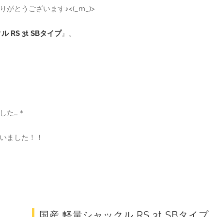
とうございます♪<(_m_)>
 RS 3t SBタイプ
』。
した…＊
いました！！
国産 軽量シャックル RS 3t SBタイプ