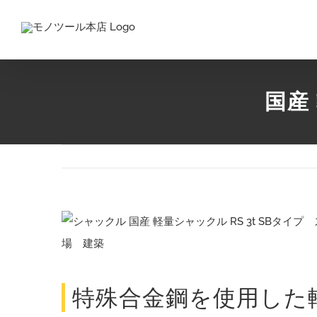
Skip
to
content
国産
View
Larger
Image
特殊合金鋼を使用した