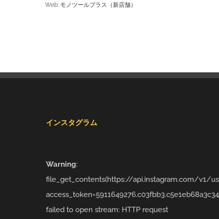
Web:
モノツールプラス（新店舗）
インスタグラム
Warning
:
file_get_contents(https://api.instagram.com/v1/
access_token=5911649276.c03fbb3.c5e1eb68a3c34
failed to open stream: HTTP request