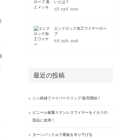
いとは？
3月 23rd, 2020
ま
エンドロック加工ワイヤーロー
プ
6月 25th, 2018
を
量
ル
最近の投稿
シン絶縁ファイバースリング 販売開始！
ビニール被覆ステンレスワイヤーをイカリの
部品に使用！
ターンバックルで看板を吊り下げる