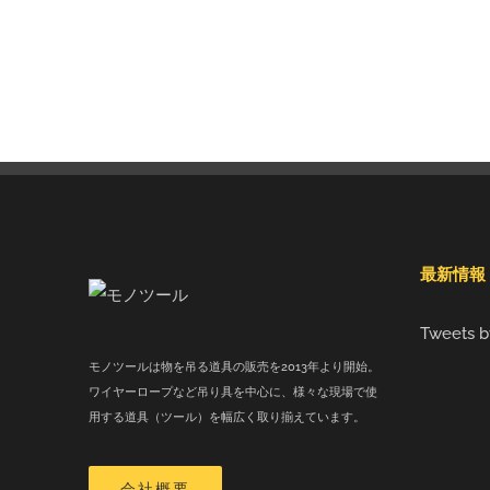
最新情報
Tweets b
モノツールは物を吊る道具の販売を2013年より開始。
ワイヤーロープなど吊り具を中心に、様々な現場で使
用する道具（ツール）を幅広く取り揃えています。
会社概要