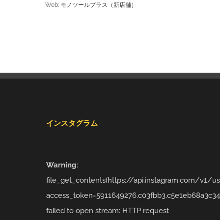
Web:
モノツールプラス（新店舗）
インスタグラム
Warning
:
file_get_contents(https://api.instagram.com/v1/
access_token=5911649276.c03fbb3.c5e1eb68a3c34
failed to open stream: HTTP request