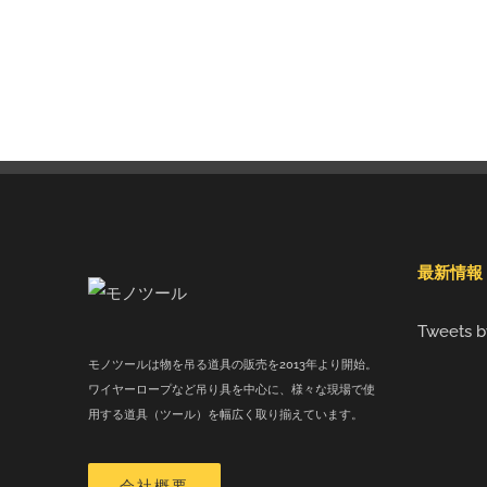
最新情報
Tweets b
モノツールは物を吊る道具の販売を2013年より開始。
ワイヤーロープなど吊り具を中心に、様々な現場で使
用する道具（ツール）を幅広く取り揃えています。
会社概要