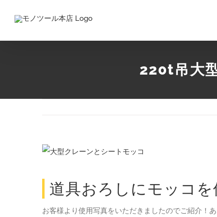
Skip
to
content
220t吊大
View
Larger
Image
道具おろしにモッコを
お客様より使用写真をいただきましたのでご紹介！ありが