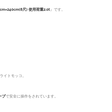
m×240cm(8尺) 使用荷重2.0t
』です。
ライトモッコ。
ープ
で安全に操作をされています。