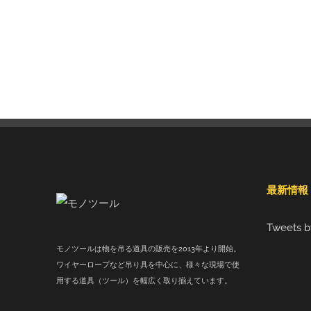
最新情報
Tweets b
モノツールは物を吊る道具の販売を2013年より開始。
ワイヤーロープなど吊り具を中心に、様々な現場で使
用する道具（ツール）を幅広く取り揃えています。