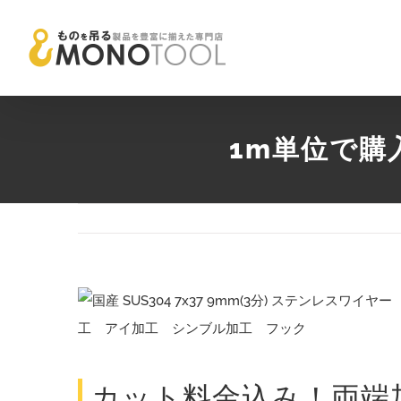
Skip
to
content
1m単位で購
View
Larger
Image
カット料金込み！両端