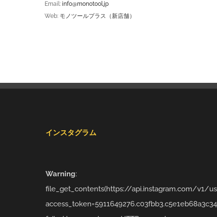
Email:
info@monotool.jp
Web:
モノツールプラス（新店舗）
インスタグラム
Warning
:
file_get_contents(https://api.instagram.com/v1/
access_token=5911649276.c03fbb3.c5e1eb68a3c34