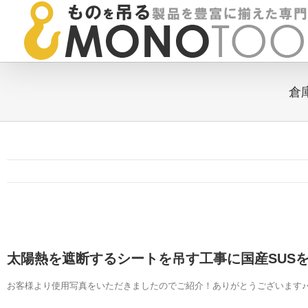
Skip
to
content
倉
太陽熱を遮断するシートを吊す工事に国産SUS
お客様より使用写真をいただきましたのでご紹介！ありがとうございます♪<(_