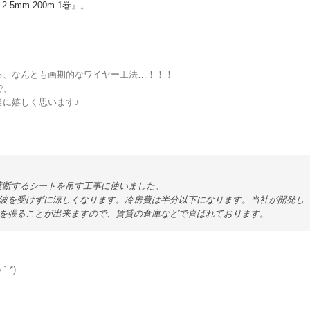
.5mm 200m 1巻
』。
る、なんとも画期的なワイヤー工法…！！！
で、
に嬉しく思います♪
遮断するシートを吊す工事に使いました。
波を受けずに涼しくなります。冷房費は半分以下になります。当社が開発し
を張ることが出来ますので、賃貸の倉庫などで喜ばれております。
*)