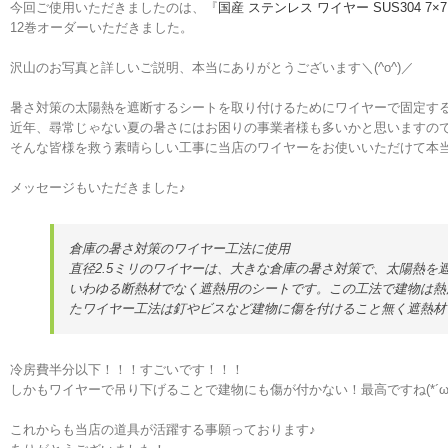
今回ご使用いただきましたのは、『
国産 ステンレス ワイヤー SUS304 7×7 2
12巻オーダーいただきました。
沢山のお写真と詳しいご説明、本当にありがとうございます＼(^o^)／
暑さ対策の太陽熱を遮断するシートを取り付けるためにワイヤーで固定す
近年、尋常じゃない夏の暑さにはお困りの事業者様も多いかと思いますの
そんな皆様を救う素晴らしい工事に当店のワイヤーをお使いいただけて本当
メッセージもいただきました♪
倉庫の暑さ対策のワイヤー工法に使用
直径2.5ミリのワイヤーは、大きな倉庫の暑さ対策で、太陽熱を
いわゆる断熱材でなく遮熱用のシートです。この工法で建物は熱
たワイヤー工法は釘やビスなど建物に傷を付けること無く遮熱材
冷房費半分以下！！！すごいです！！！
しかもワイヤーで吊り下げることで建物にも傷が付かない！最高ですね(*´ω｀
これからも当店の道具が活躍する事願っております♪