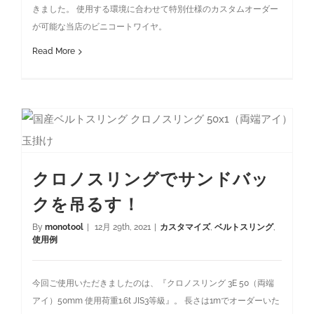
きました。 使用する環境に合わせて特別仕様のカスタムオーダー
が可能な当店のビニコートワイヤ。
Read More
クロノスリングでサンドバックを吊るす！
クロノスリングでサンドバッ
クを吊るす！
By
monotool
|
12月 29th, 2021
|
カスタマイズ
,
ベルトスリング
,
使用例
今回ご使用いただきましたのは、『クロノスリング 3E 50（両端
アイ）50mm 使用荷重1.6t JIS3等級』。 長さは1mでオーダーいた