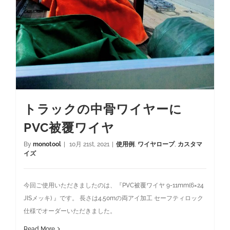
トラックの中骨ワイヤーに
PVC被覆ワイヤ
By
monotool
|
10月 21st, 2021
|
使用例
,
ワイヤロープ
,
カスタマ
イズ
今回ご使用いただきましたのは、『PVC被覆ワイヤ 9-11mm(6×24
JISメッキ) 』です。 長さは4.50mの両アイ加工 セーフティロック
仕様でオーダーいただきました。
Read More