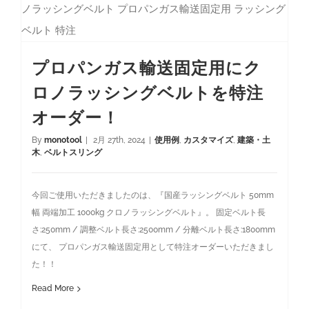
プロパンガス輸送固定用にクロノラッシングベルトを特注オーダー！
プロパンガス輸送固定用にク
ロノラッシングベルトを特注
オーダー！
By
monotool
|
2月 27th, 2024
|
使用例
,
カスタマイズ
,
建築・土
木
,
ベルトスリング
今回ご使用いただきましたのは、『国産ラッシングベルト 50mm
幅 両端加工 1000kg クロノラッシングベルト』。 固定ベルト長
さ:250mm / 調整ベルト長さ:2500mm / 分離ベルト長さ:1800mm
にて、 プロパンガス輸送固定用として特注オーダーいただきまし
た！！
Read More