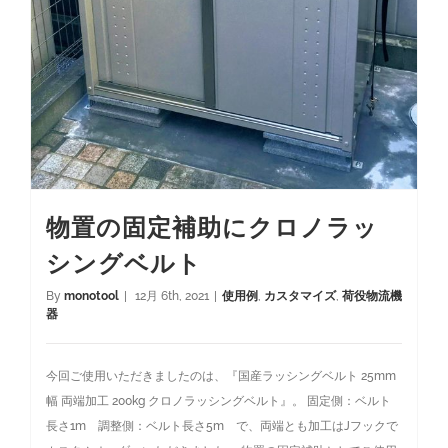
物置の固定補助にクロノラッ
シングベルト
By
monotool
|
12月 6th, 2021
|
使用例
,
カスタマイズ
,
荷役物流機
器
今回ご使用いただきましたのは、『国産ラッシングベルト 25mm
幅 両端加工 200kg クロノラッシングベルト』。 固定側：ベルト
長さ1m 調整側：ベルト長さ5m で、両端とも加工はJフックで