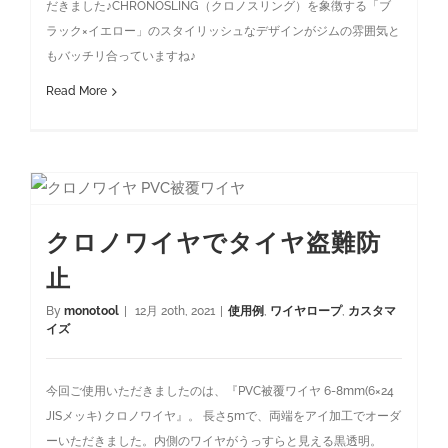
だきました♪CHRONOSLING（クロノスリング）を象徴する「ブ
ラック×イエロー」のスタイリッシュなデザインがジムの雰囲気と
もバッチリ合っていますね♪
Read More
クロノワイヤでタイヤ盗難防
止
By
monotool
|
12月 20th, 2021
|
使用例
,
ワイヤロープ
,
カスタマ
イズ
今回ご使用いただきましたのは、『PVC被覆ワイヤ 6-8mm(6×24
JISメッキ) クロノワイヤ』。 長さ5mで、両端をアイ加工でオーダ
ーいただきました。内側のワイヤがうっすらと見える黒透明。