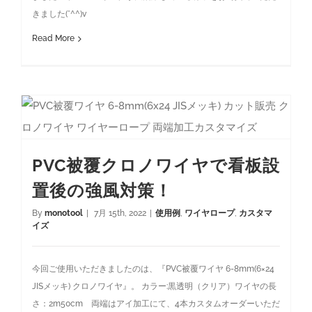
きました(*^^)v
Read More
PVC被覆クロノワイヤで看板設置後の強風対策！
PVC被覆クロノワイヤで看板設
置後の強風対策！
By
monotool
|
7月 15th, 2022
|
使用例
,
ワイヤロープ
,
カスタマ
イズ
今回ご使用いただきましたのは、『PVC被覆ワイヤ 6-8mm(6×24
JISメッキ) クロノワイヤ』。 カラー:黒透明（クリア）ワイヤの長
さ：2m50cm 両端はアイ加工にて、4本カスタムオーダーいただ