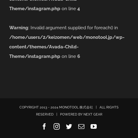
Theme/instagram.php
on line
4
Warning
: Invalid argument supplied for foreach() in
/home/users/2/keizomen/web/monotool.jp/wp-
content/themes/Avada-Child-
Theme/instagram.php
on line
6
COPYRIGHT 2013 - 2024 MONOTOOL 株式会社 | ALL RIGHTS
RESERVED | POWERED BY
NEXT GEAR
Facebook
Instagram
Twitter
Email
YouTube