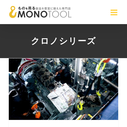
Skip
to
content
クロノシリーズ
国産ベルトスリング2本吊り クロノスリングをオーダーいただきました！