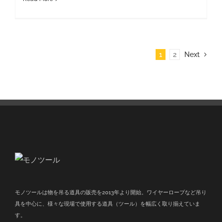
1
2
Next
モノツールは物を吊る道具の販売を2013年より開始。ワイヤーロープなど吊り
具を中心に、様々な現場で使用する道具（ツール）を幅広く取り揃えていま
す。