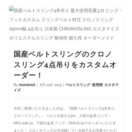
国産ベルトスリングのクロノスリング4点吊りをカスタムオーダー！
国産ベルトスリングのクロノ
スリング4点吊りをカスタムオ
ーダー！
By
monotool
|
8月 21st, 2023
|
ベルトスリング
,
使用例
,
カスタマ
イズ
今回ご使用いただきましたのは、『国産ベルトスリング4本吊り
クロノスリング』。 ベルトの長さ:1.5m、上部の金具:リング：
MFA-108-10、下部の金具:フック：EKN-6-10でオーダーいただき
ました！ クロノスリングが大活躍している様子をお写真でいただ