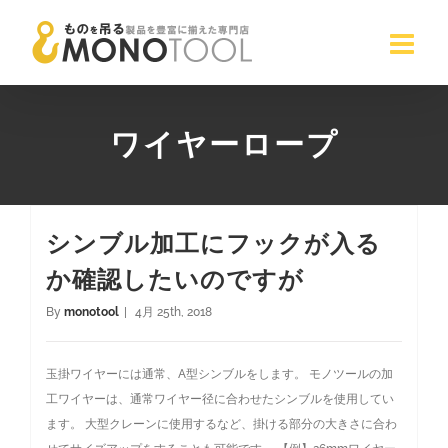
Skip
to
content
ワイヤーロープ
シンブル加工にフックが入る
か確認したいのですが
By
monotool
|
4月 25th, 2018
玉掛ワイヤーには通常、A型シンブルをします。 モノツールの加
工ワイヤーは、通常ワイヤー径に合わせたシンブルを使用してい
ます。 大型クレーンに使用するなど、掛ける部分の大きさに合わ