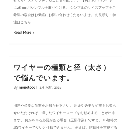
せてサイズアップをすることも可能です。 【例】26mmワイヤー
に28mm用シンブルを取り付ける。 シンブルのサイズアップをご
希望の場合はお気軽にお問い合わせくださいませ。 お見積り・特
注はこちら
Read More
ワイヤーの種類と径（太さ）
で悩んでいます。
By
monotool
|
1月 30th, 2018
用途や必要な荷重をお知らせ下さい。 用途や必要な荷重をお知ら
せいただければ、適したワイヤーロープをお勧めすることが出来
ます。 何かを吊る必要がある場合（玉掛作業）ですと、JIS規格の
JISワイヤーでないと仕様できません。 例えば、防錆性を重視する