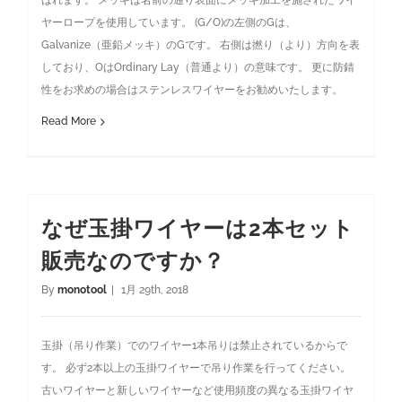
ばれます。 メッキは名前の通り表面にメッキ加工を施されたワイ
ヤーロープを使用しています。 (G/O)の左側のGは、
Galvanize（亜鉛メッキ）のGです。 右側は撚り（より）方向を表
しており、OはOrdinary Lay（普通より）の意味です。 更に防錆
性をお求めの場合はステンレスワイヤーをお勧めいたします。
Read More
なぜ玉掛ワイヤーは2本セット
販売なのですか？
By
monotool
|
1月 29th, 2018
玉掛（吊り作業）でのワイヤー1本吊りは禁止されているからで
す。 必ず2本以上の玉掛ワイヤーで吊り作業を行ってください。
古いワイヤーと新しいワイヤーなど使用頻度の異なる玉掛ワイヤ