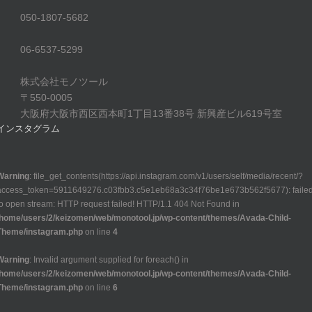
050-1807-5682
06-6537-5299
株式会社モノツール
〒550-0005
大阪府大阪市西区西本町1丁目13番38号 新興産ビル619号室
インスタグラム
Warning
: file_get_contents(https://api.instagram.com/v1/users/self/media/recent/?
access_token=5911649276.c03fbb3.c5e1eb68a3c34f76be1e673b562f5677): faile
to open stream: HTTP request failed! HTTP/1.1 404 Not Found in
/home/users/2/keizomen/web/monotool.jp/wp-content/themes/Avada-Child-
Theme/instagram.php
on line
4
Warning
: Invalid argument supplied for foreach() in
/home/users/2/keizomen/web/monotool.jp/wp-content/themes/Avada-Child-
Theme/instagram.php
on line
6