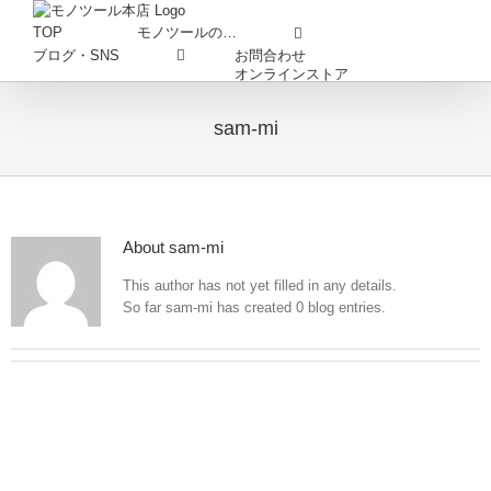
Skip
to
TOP
モノツールの…
content
お問合わせ
ブログ・SNS
オンラインストア
sam-mi
About
sam-mi
This author has not yet filled in any details.
So far sam-mi has created 0 blog entries.