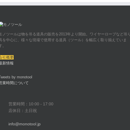
モノツールは物を吊る道具の販売を2013年より開始。ワイヤーロープなど吊
具を中心に、様々な現場で使用する道具（ツール）を幅広く取り揃えていま
す。
会社概要
最新情報
Tweets by monotool
営業時間について
営業時間：10:00 - 17:00
店休日：土日祝
info@monotool.jp